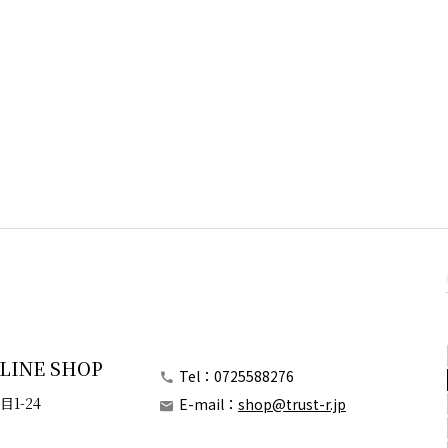
NLINE SHOP
Tel：0725588276
目1-24
E-mail：
shop@trust-r.jp